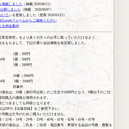
号を掲載しました
（掲載 2026/06/12）
を公開しました
（掲載 2026/06/07）
ついて
」を更新しました（更新 2026/03/21）
Googleフォームからご連絡ください
よる例会案内
近世史研究』をより多くの方々のお手に取っていただけるよう、
度総会をもちまして、下記の通り会誌価格を改定致しました。
前 1冊：300円
74号 1冊：500円
降 1冊：2000円
前 10冊：1000円
74号 3冊：1000円
以降 対象外
場合は、10冊（第65号以前）のご注文で1000円となり、9冊以下のご注
個別購入の価格が適用されます。
4号につきましても同様となります。
次はHPの【出版目録】をご参照下さい。
の号数は欠号のためご購入いただけません。
号・11号・14号・29号・33号・40号・41号・42号・45号・47号
希望の場合は、ご氏名・ご住所・電話番号・希望する会誌の号数・冊数を