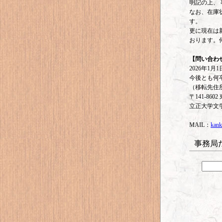
明記の上、
なお、在庫
す。
更に現在は
おります。
【問い合わ
2026年1
今後とも何
（移転先住
〒141-86
立正大学文
MAIL：
kank
事務局