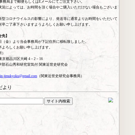
 事務局まで郵便もしくはEメールにてご注文下さい。
状況によっては、お時間を頂く場合やご購入いただけない場合もございま
新型コロナウイルスの影響により、発送等に通常よりお時間をいただいて
何卒ご了承下さいますようよろしくお願い申し上げます。
せ先】
月1日（金）より当会事務局が下記住所に移転致しました。
卒よろしくお願い申し上げます。
所）
02 東京都品川区大崎 4－2－16
学部石山秀和研究室気付 関東近世史研究会
in.jimukyoku@gmail.com
（関東近世史研究会事務局）
だより