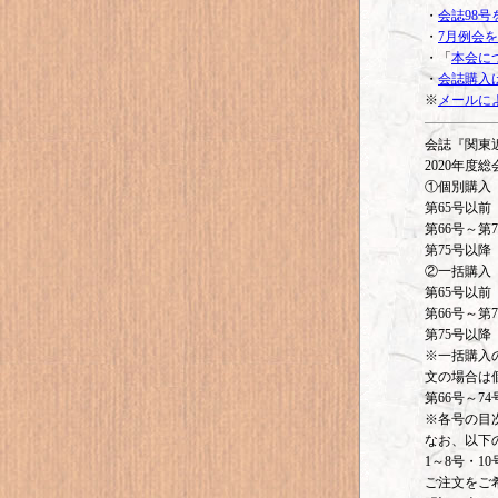
・
会誌98
・
7月例会
・「
本会に
・
会誌購入は
※
メールに
会誌『関東
2020年
①個別購入
第65号以
第66号～第
第75号以
②一括購入
第65号以
第66号～第
第75号
※一括購入の
文の場合は
第66号～7
※各号の目
なお、以下
1～8号・10
ご注文をご